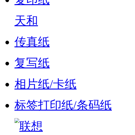
天和
传真纸
复写纸
相片纸/卡纸
标签打印纸/条码纸