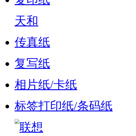
天和
传真纸
复写纸
相片纸/卡纸
标签打印纸/条码纸