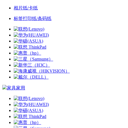
相片纸/卡纸
标签打印纸/条码纸
家具家用