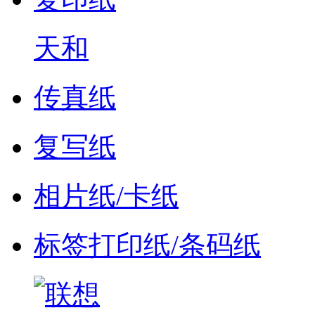
天和
传真纸
复写纸
相片纸/卡纸
标签打印纸/条码纸