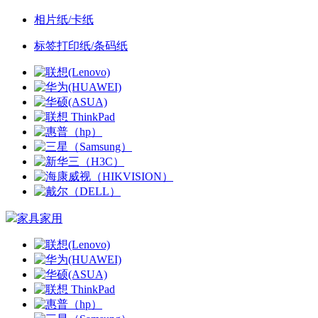
相片纸/卡纸
标签打印纸/条码纸
家具家用