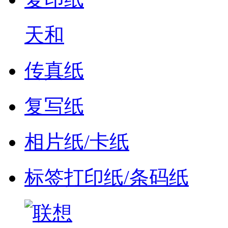
天和
传真纸
复写纸
相片纸/卡纸
标签打印纸/条码纸