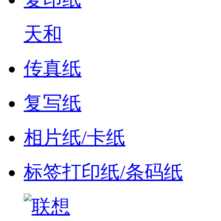
天和
传真纸
复写纸
相片纸/卡纸
标签打印纸/条码纸