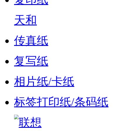
天和
传真纸
复写纸
相片纸/卡纸
标签打印纸/条码纸