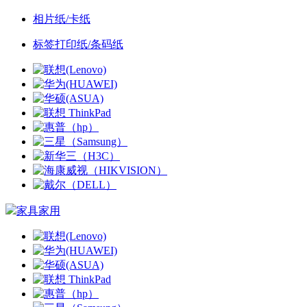
相片纸/卡纸
标签打印纸/条码纸
家具家用