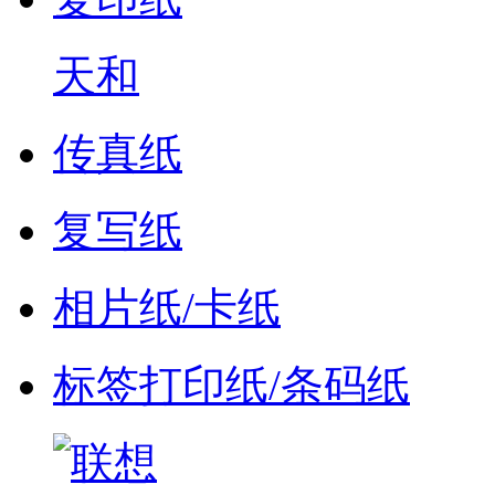
天和
传真纸
复写纸
相片纸/卡纸
标签打印纸/条码纸