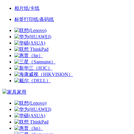
相片纸/卡纸
标签打印纸/条码纸
家具家用