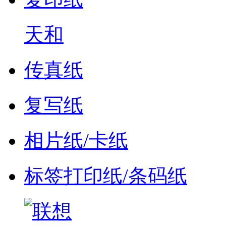
天和
传真纸
复写纸
相片纸/卡纸
标签打印纸/条码纸