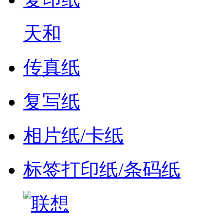
天和
传真纸
复写纸
相片纸/卡纸
标签打印纸/条码纸