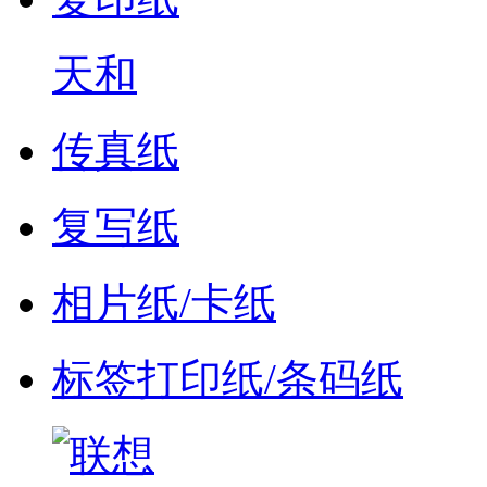
天和
传真纸
复写纸
相片纸/卡纸
标签打印纸/条码纸