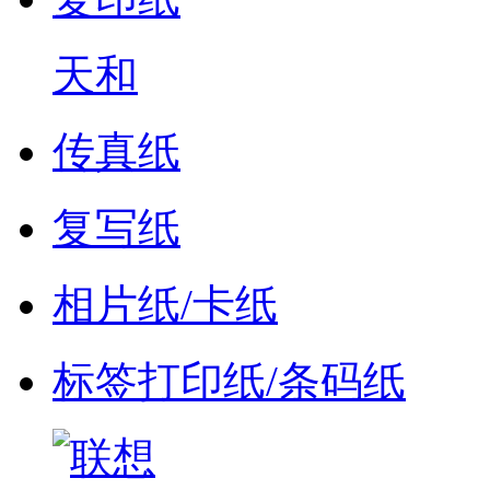
天和
传真纸
复写纸
相片纸/卡纸
标签打印纸/条码纸