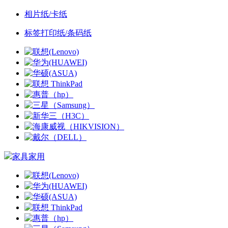
相片纸/卡纸
标签打印纸/条码纸
家具家用