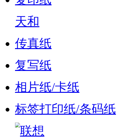
天和
传真纸
复写纸
相片纸/卡纸
标签打印纸/条码纸